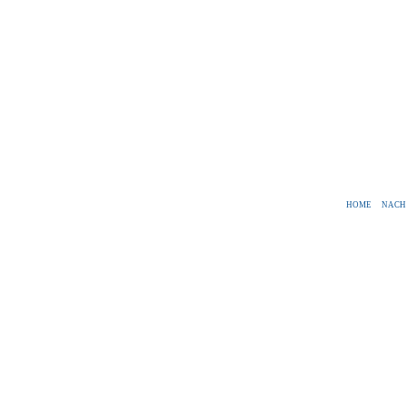
HOME
NACH
Zurück zum Seiteninhalt